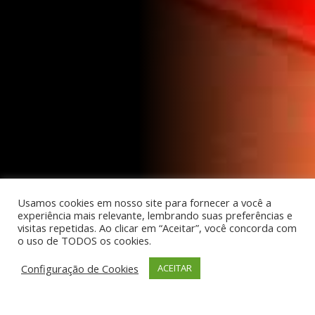
Usamos cookies em nosso site para fornecer a você a
experiência mais relevante, lembrando suas preferências e
visitas repetidas. Ao clicar em “Aceitar”, você concorda com
o uso de TODOS os cookies.
Configuração de Cookies
ACEITAR